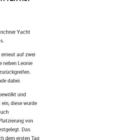
ünchner Yacht
s.
 erneut auf zwei
e neben Leonie
zurückgreifen.
de dabei.
 bewölkt und
 ein, diese wurde
auch
Platzierung von
estgelegt. Das
ach dem ersten Tag