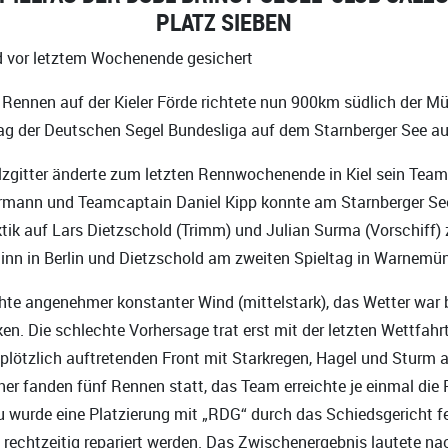
PLATZ SIEBEN
d vor letztem Wochenende gesichert
Rennen auf der Kieler Förde richtete nun 900km südlich der M
tag der Deutschen Segel Bundesliga auf dem Starnberger See au
lzgitter änderte zum letzten Rennwochenende in Kiel sein Team
ermann und Teamcaptain Daniel Kipp konnte am Starnberger Se
ktik auf Lars Dietzschold (Trimm) und Julian Surma (Vorschiff) 
nn in Berlin und Dietzschold am zweiten Spieltag in Warnemün
hte angenehmer konstanter Wind (mittelstark), das Wetter war
n. Die schlechte Vorhersage trat erst mit der letzten Wettfahrt
plötzlich auftretenden Front mit Starkregen, Hagel und Sturm 
er fanden fünf Rennen statt, das Team erreichte je einmal die 
zu wurde eine Platzierung mit „RDG“ durch das Schiedsgericht f
 rechtzeitig repariert werden. Das Zwischenergebnis lautete n