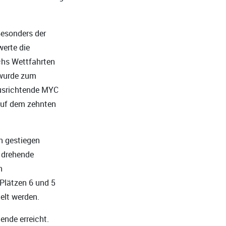
Besonders der
werte die
chs Wettfahrten
 wurde zum
ausrichtende MYC
 auf dem zehnten
n gestiegen
n drehende
n
Plätzen 6 und 5
elt werden.
nde erreicht.