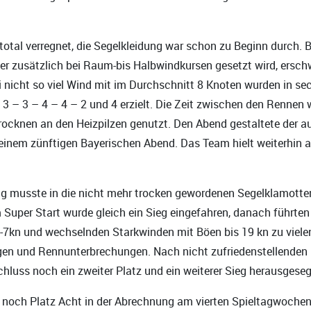
otal verregnet, die Segelkleidung war schon zu Beginn durch. 
er zusätzlich bei Raum-bis Halbwindkursen gesetzt wird, ersch
 nicht so viel Wind mit im Durchschnitt 8 Knoten wurden in se
 3 – 3 – 4 – 4 – 2 und 4 erzielt. Die Zeit zwischen den Rennen
ocknen an den Heizpilzen genutzt. Den Abend gestaltete der 
t einem zünftigen Bayerischen Abend. Das Team hielt weiterhin
g musste in die nicht mehr trocken gewordenen Segelklamotte
 Super Start wurde gleich ein Sieg eingefahren, danach führte
-7kn und wechselnden Starkwinden mit Böen bis 19 kn zu viele
gen und Rennunterbrechungen. Nach nicht zufriedenstellenden 
luss noch ein zweiter Platz und ein weiterer Sieg herausgeseg
noch Platz Acht in der Abrechnung am vierten Spieltagwochene