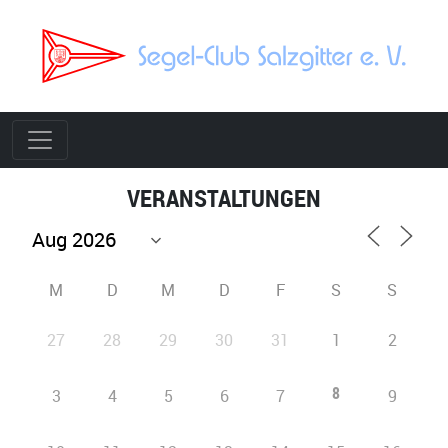
VERANSTALTUNGEN
M
D
M
D
F
S
S
27
28
29
30
31
1
2
8
3
4
5
6
7
9