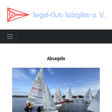
Absegeln